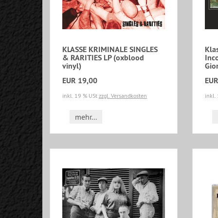
KLASSE KRIMINALE SINGLES
Kla
& RARITIES LP (oxblood
Inc
vinyl)
Gio
EUR 19,00
EUR
inkl. 19 % USt
zzgl. Versandkosten
inkl.
mehr...