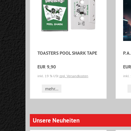
TOASTERS POOL SHARK TAPE
P.A.
EUR 9,90
EUR
inkl. 19 % USt
zzgl. Versandkosten
inkl.
mehr...
Unsere Neuheiten