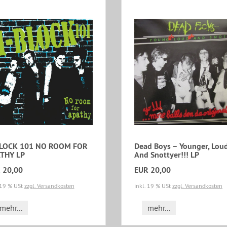
LOCK 101 NO ROOM FOR
Dead Boys – Younger, Lou
THY LP
And Snottyer!!! LP
 20,00
EUR 20,00
 19 % USt
zzgl. Versandkosten
inkl. 19 % USt
zzgl. Versandkosten
mehr...
mehr...