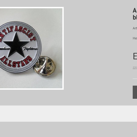
A
b
Art
He
zz