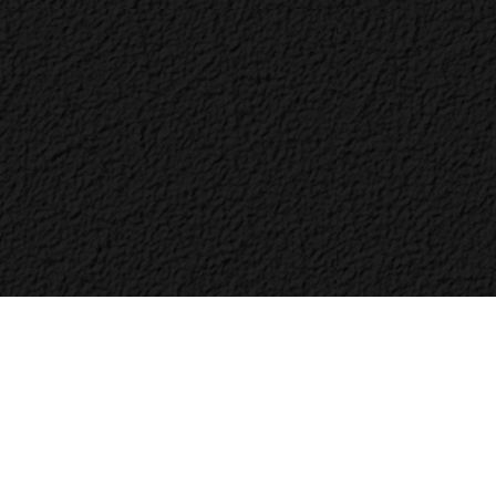
Bac
to
Top