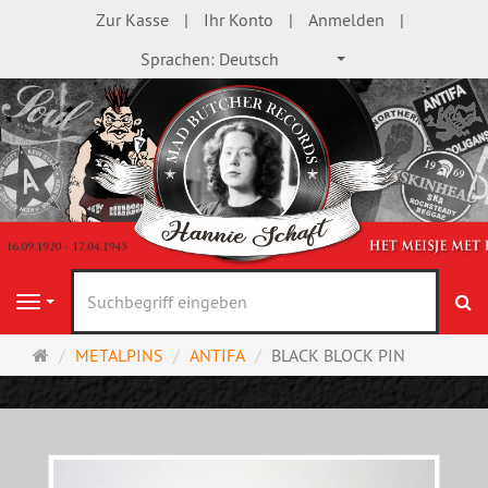
Zur Kasse
Ihr Konto
Anmelden
Sprachen:
Deutsch
S
Navigation
Startseite
METALPINS
ANTIFA
BLACK BLOCK PIN