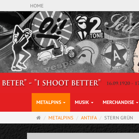
HOME
METALPINS
MUSIK
MERCHANDISE
Startseite
METALPINS
ANTIFA
STERN GRÜN