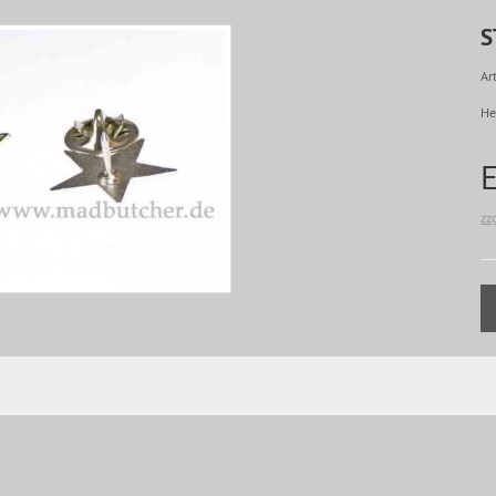
S
Art
He
zz