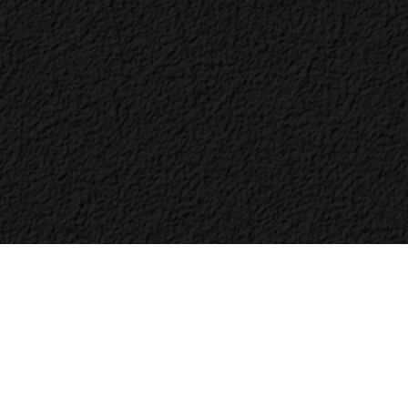
Bac
to
Top