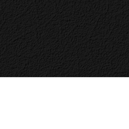
Bac
to
Top