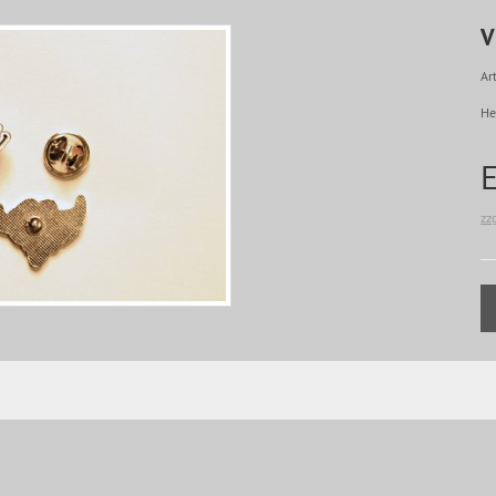
V
Art
He
zz