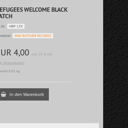
EFUGEES WELCOME BLACK
ATCH
.Nr.:
MBP 139
rsteller:
MAD BUTCHER RECORDS
EUR 4,00
inkl. 19 % USt
gl. Versandkosten
wicht 0,01 kg
In den Warenkorb