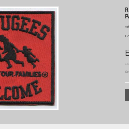
R
P
Art
He
zz
Ge