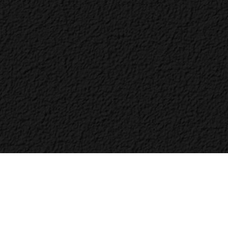
Bac
to
Top