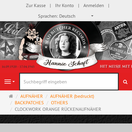
Zur Kasse
Ihr Konto
Anmelden
Sprachen:
Deutsch
S
Navigation
Startseite
AUFNÄHER
AUFNÄHER (bedruckt)
BACKPATCHES
OTHERS
CLOCKWORK ORANGE RÜCKENAUFNÄHER