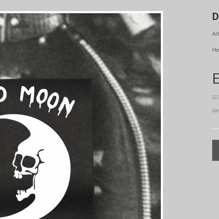
D
Art
He
zz
Ge