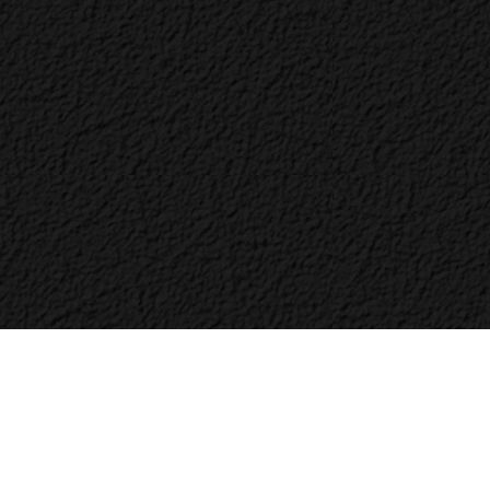
Bac
to
Top