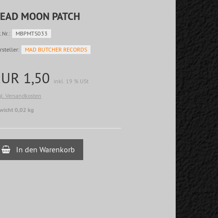
EAD MOON PATCH
.Nr.:
MBPMTS033
rsteller:
MAD BUTCHER RECORDS
EUR 1,50
inkl. 19 % USt
gl. Versandkosten
wicht 0,02 kg
In den Warenkorb