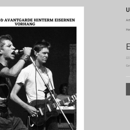
U
Art
He
zz
Ge