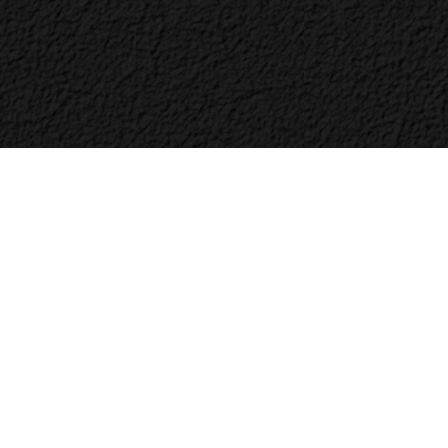
Bac
to
Top