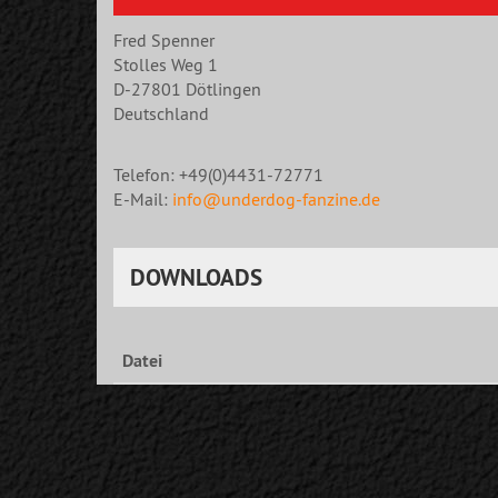
Fred Spenner
Stolles Weg 1
D-27801 Dötlingen
Deutschland
Telefon: +49(0)4431-72771
E-Mail:
info@underdog-fanzine.de
DOWNLOADS
Datei