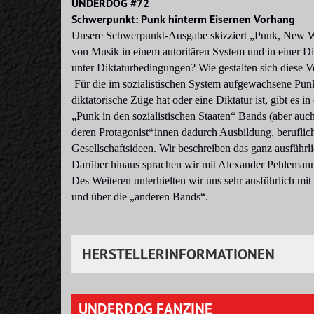
UNDERDOG #72
Schwerpunkt: Punk hinterm Eisernen Vorhang
Unsere Schwerpunkt-Ausgabe skizziert „Punk, New Wav
von Musik in einem autoritären System und in einer Di
unter Diktaturbedingungen? Wie gestalten sich diese Ve
Für die im sozialistischen System aufgewachsene Punk
diktatorische Züge hat oder eine Diktatur ist, gibt es i
„Punk in den sozialistischen Staaten“ Bands (aber auc
deren Protagonist*innen dadurch Ausbildung, berufliche
Gesellschaftsideen. Wir beschreiben das ganz ausführli
Darüber hinaus sprachen wir mit Alexander Pehlemann
Des Weiteren unterhielten wir uns sehr ausführlich 
und über die „anderen Bands“.
HERSTELLERINFORMATIONEN
UNDERDOG FANZINE