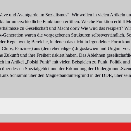
e und Avantgarde im Sozialismus“. Wir wollen in vielen Artikeln und 
ktatur unterschiedliche Funktionen erfüllen. Welche Funktion erfüllt M
rhältnisse zu Gesellschaft und Macht dort? Wie wird das rezipiert? Wir
-Generation waren die vorgegebenen Strukturen selbstverständlich. S
n der Regel wenig Bereiche, in denen das nicht in irgendeiner Form kontro
h Clubs, Fanzines) aus (dem ehemaligen) Jugoslawien und Ungarn vor, 
 Zukunft und ihre Freiheit riskiert haben. Das Ablehnen gesellschaftli
ch im Artikel „Polski Punk“ mit vielen Beispielen zu Punk, Politik und
 über dessen Spezialgebiet und der Erkundung der Underground-Szene
mit Lutz Schramm über den Magnetbanduntergrund in der DDR, über sei