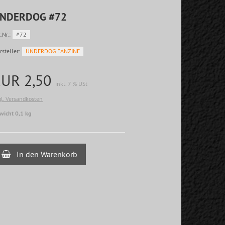
NDERDOG #72
.Nr.:
#72
rsteller:
UNDERDOG FANZINE
EUR 2,50
inkl. 7 % USt
gl. Versandkosten
wicht 0,1 kg
In den Warenkorb