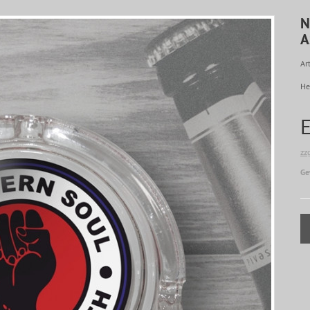
N
A
Art
He
zz
Ge