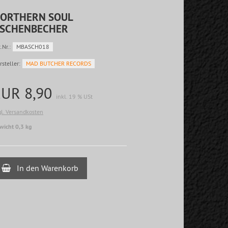
ORTHERN SOUL
SCHENBECHER
.Nr.:
MBASCH018
rsteller:
MAD BUTCHER RECORDS
EUR 8,90
inkl. 19 % USt
gl. Versandkosten
wicht 0,3 kg
In den Warenkorb