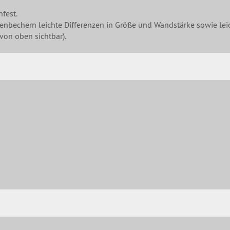
fest.
henbechern leichte Differenzen in Größe und Wandstärke sowie l
von oben sichtbar).