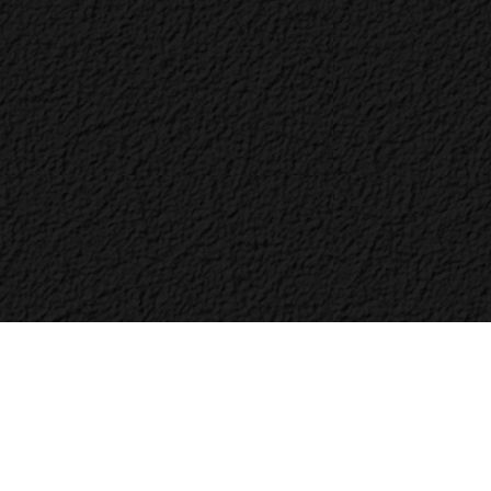
Bac
to
Top