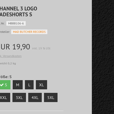
HANNEL 3 LOGO
ADESHORTS S
.Nr.:
MBBB106-6
rsteller:
MAD BUTCHER RECORDS
EUR 19,90
inkl. 19 % USt
gl. Versandkosten
wicht 0,2 kg
röße:
S
S
M
L
XL
XXL
3XL
4XL
5XL