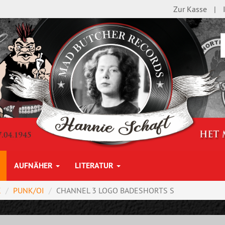
Zur Kasse
AUFNÄHER
LITERATUR
K
PUNK/OI
CHANNEL 3 LOGO BADESHORTS S