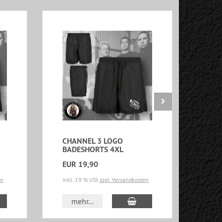
CHANNEL 3 LOGO
CHA
BADESHORTS 4XL
BAD
EUR 19,90
EUR
en
inkl. 19 % USt
zzgl. Versandkosten
inkl.
 den Warenkorb
In den Warenkorb
mehr...
m