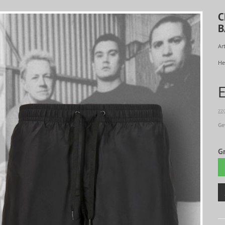
C
B
Art
He
zz
Ge
G