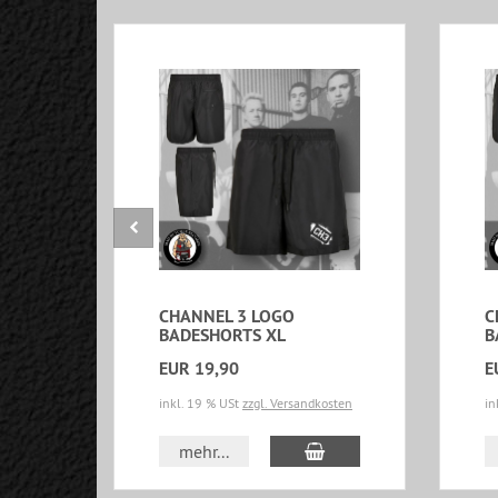
CHANNEL 3 LOGO
C
BADESHORTS XL
B
EUR 19,90
E
inkl. 19 % USt
zzgl. Versandkosten
in
In den Warenkorb
mehr...