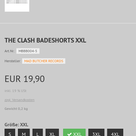
THE CLASH BADESHORTS XXL
Art.Nr.:
MBBB004-5
Hersteller:
MAD BUTCHER RECORDS
EUR 19,90
inkl. 19 % USt
zzgl. Versandkosten
Gewicht 0,2 kg
Größe:
XXL
S
M
L
XL
XXL
3XL
4XL