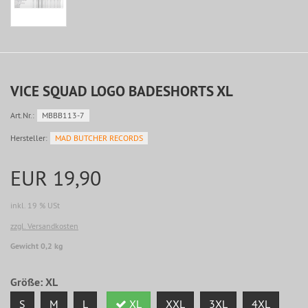
VICE SQUAD LOGO BADESHORTS XL
Art.Nr.:
MBBB113-7
Hersteller:
MAD BUTCHER RECORDS
EUR 19,90
inkl. 19 % USt
zzgl. Versandkosten
Gewicht 0,2 kg
Größe:
XL
S
M
L
XL
XXL
3XL
4XL