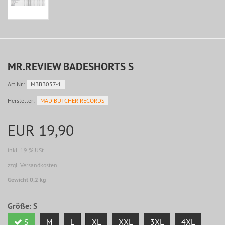
MR.REVIEW BADESHORTS S
Art.Nr.:
MBBB057-1
Hersteller:
MAD BUTCHER RECORDS
EUR 19,90
inkl. 19 % USt
zzgl. Versandkosten
Gewicht 0,2 kg
Größe:
S
S
M
L
XL
XXL
3XL
4XL