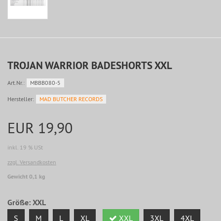
TROJAN WARRIOR BADESHORTS XXL
Art.Nr.:
MBBB080-5
Hersteller:
MAD BUTCHER RECORDS
EUR 19,90
inkl. 19 % USt
zzgl. Versandkosten
Gewicht 0,1 kg
Größe:
XXL
S
M
L
XL
XXL
3XL
4XL