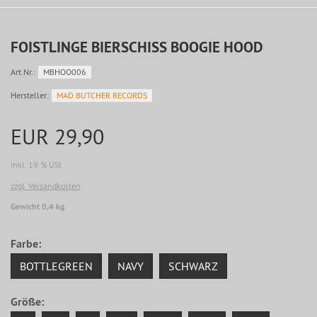
FOISTLINGE BIERSCHISS BOOGIE HOOD
Art.Nr.:
MBHOO006
Hersteller:
MAD BUTCHER RECORDS
EUR 29,90
inkl. 19 % USt
zzgl. Versandkosten
Gewicht 0,4 kg
Farbe:
BOTTLEGREEN
NAVY
SCHWARZ
Größe: