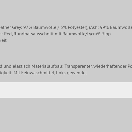
 Grey: 97% Baumwolle / 3% Polyester), (Ash: 99% Baumwolle / 1
her Red, Rundhalsausschnitt mit Baumwolle/Lycra® Ripp
keit
nd und elastisch Materialaufbau: Transparenter, wiederhaftender Po
gkeit: Mit Feinwaschmittel, links gewendet