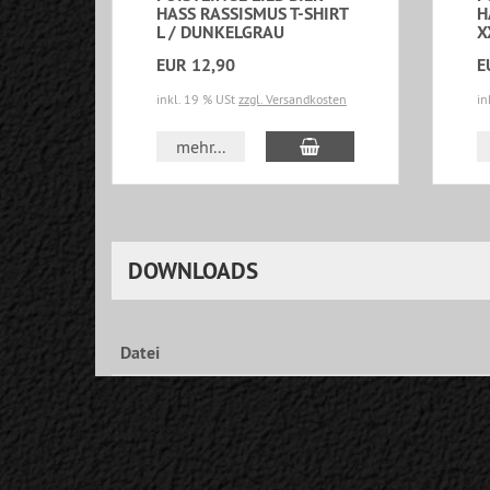
HASS RASSISMUS T-SHIRT
H
L / DUNKELGRAU
X
EUR 12,90
E
inkl. 19 % USt
zzgl. Versandkosten
in
In den Warenkorb
mehr...
DOWNLOADS
Datei