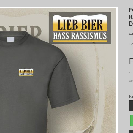
F
R
D
Art
He
zz
Ge
F