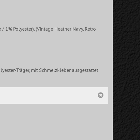
% Polyester), (Vintage Heather Navy, Retro
lyester-Träger, mit Schmelzkleber ausgestattet