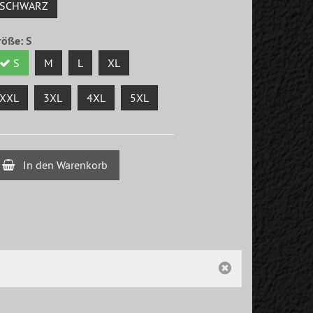
SCHWARZ
röße:
S
S
M
L
XL
XXL
3XL
4XL
5XL
In den Warenkorb