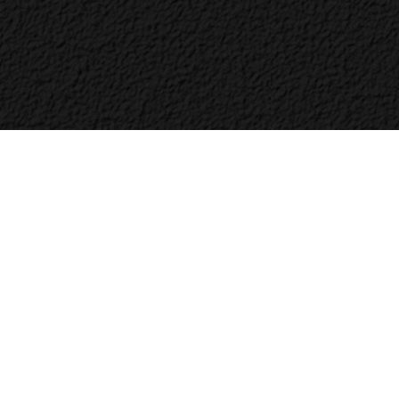
Bac
to
Top