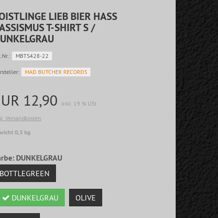
OISTLINGE LIEB BIER HASS
ASSISMUS T-SHIRT S /
UNKELGRAU
.Nr.:
MBTS428-22
rsteller:
MAD BUTCHER RECORDS
EUR 12,90
inkl. 19 % USt
gl. Versandkosten
wicht 0,3 kg
arbe:
DUNKELGRAU
BOTTLEGREEN
DUNKELGRAU
OLIVE