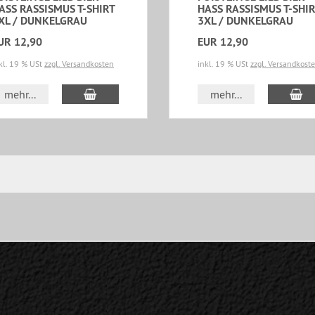
ASS RASSISMUS T-SHIRT
HASS RASSISMUS T-SHI
XL / DUNKELGRAU
3XL / DUNKELGRAU
UR 12,90
EUR 12,90
kl. 19 % USt
zzgl. Versandkosten
inkl. 19 % USt
zzgl. Versandkost
In den Warenkorb
In
mehr...
mehr...