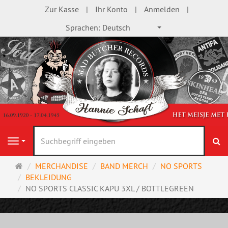
Zur Kasse
Ihr Konto
Anmelden
Sprachen:
Deutsch
S
Navigation
Startseite
MERCHANDISE
BAND MERCH
NO SPORTS
BEKLEIDUNG
NO SPORTS CLASSIC KAPU 3XL / BOTTLEGREEN