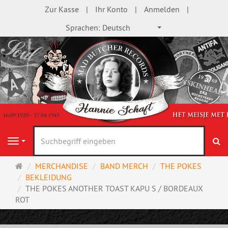
Zur Kasse
Ihr Konto
Anmelden
Sprachen:
Deutsch
S
Navigation
Startseite
MERCHANDISE
BAND MERCH
THE POKES
BEKLEIDUNG
THE POKES ANOTHER TOAST KAPU S / BORDEAUX
ROT