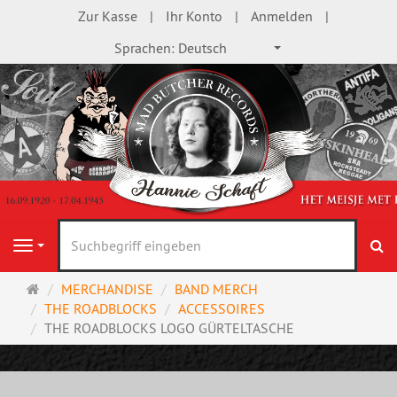
Zur Kasse
Ihr Konto
Anmelden
Sprachen:
Deutsch
S
Navigation
Startseite
MERCHANDISE
BAND MERCH
THE ROADBLOCKS
ACCESSOIRES
THE ROADBLOCKS LOGO GÜRTELTASCHE