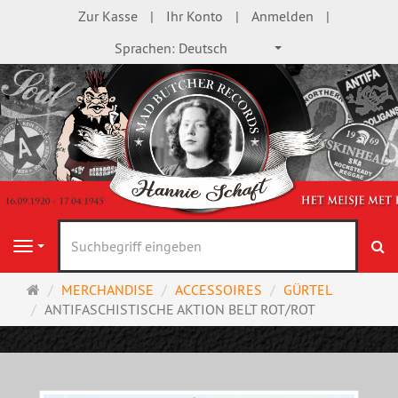
Zur Kasse
Ihr Konto
Anmelden
Sprachen:
Deutsch
S
Navigation
Startseite
MERCHANDISE
ACCESSOIRES
GÜRTEL
ANTIFASCHISTISCHE AKTION BELT ROT/ROT