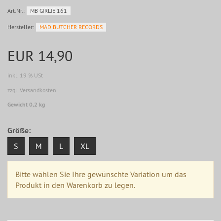
Art.Nr.:
MB GIRLIE 161
Hersteller:
MAD BUTCHER RECORDS
EUR 14,90
inkl. 19 % USt
zzgl. Versandkosten
Gewicht 0,2 kg
Größe:
S
M
L
XL
Bitte wählen Sie Ihre gewünschte Variation um das
Produkt in den Warenkorb zu legen.