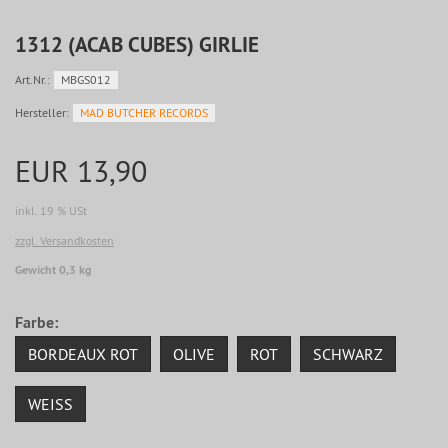
1312 (ACAB CUBES) GIRLIE
Art.Nr.:
MBGS012
Hersteller:
MAD BUTCHER RECORDS
EUR 13,90
inkl. 19 % USt
zzgl. Versandkosten
Gewicht 0,3 kg
Farbe:
BORDEAUX ROT
OLIVE
ROT
SCHWARZ
WEISS