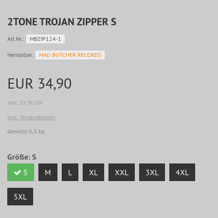
2TONE TROJAN ZIPPER S
Art.Nr.:
MBZIP124-1
Hersteller:
MAD BUTCHER RECORDS
EUR 34,90
inkl. 19 % USt
zzgl. Versandkosten
Gewicht 0,3 kg
Größe:
S
S
M
L
XL
XXL
3XL
4XL
5XL