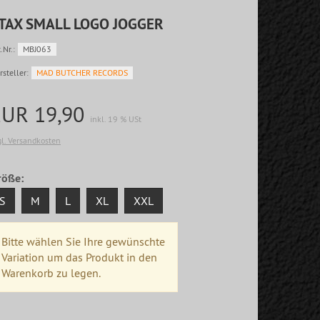
TAX SMALL LOGO JOGGER
.Nr.:
MBJ063
rsteller:
MAD BUTCHER RECORDS
EUR 19,90
inkl. 19 % USt
gl. Versandkosten
röße:
S
M
L
XL
XXL
Bitte wählen Sie Ihre gewünschte
Variation um das Produkt in den
Warenkorb zu legen.