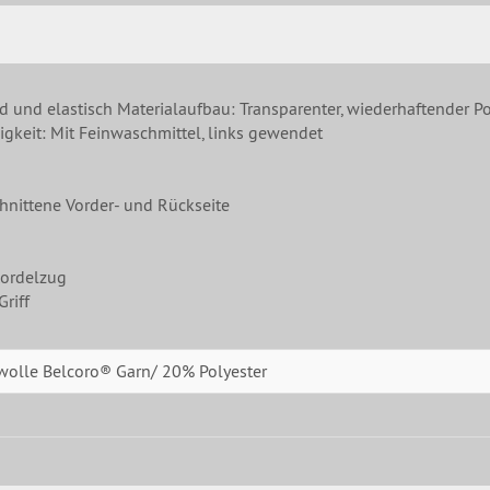
nd und elastisch Materialaufbau: Transparenter, wiederhaftender Po
gkeit: Mit Feinwaschmittel, links gewendet
hnittene Vorder- und Rückseite
Kordelzug
riff
lle Belcoro® Garn/ 20% Polyester