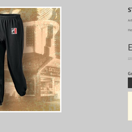
S
Art
He
zz
G