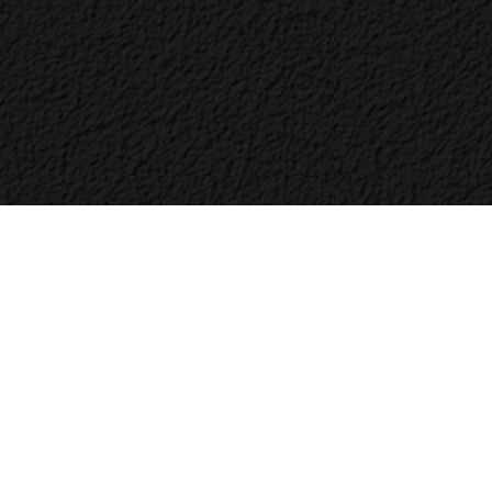
Bac
to
Top