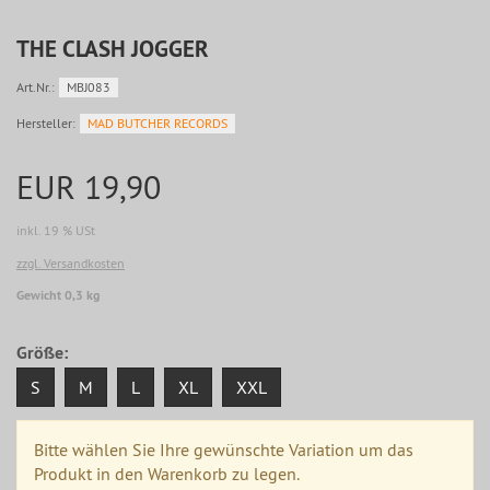
THE CLASH JOGGER
Art.Nr.:
MBJ083
Hersteller:
MAD BUTCHER RECORDS
EUR 19,90
inkl. 19 % USt
zzgl. Versandkosten
Gewicht 0,3 kg
Größe:
S
M
L
XL
XXL
Bitte wählen Sie Ihre gewünschte Variation um das
Produkt in den Warenkorb zu legen.