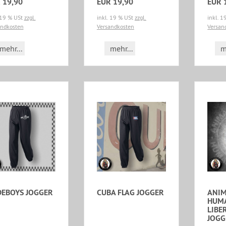
 19,90
EUR 19,90
EUR 
 19 % USt
zzgl.
inkl. 19 % USt
zzgl.
inkl. 
andkosten
Versandkosten
Versan
mehr...
mehr...
m
EBOYS JOGGER
CUBA FLAG JOGGER
ANIM
HUM
LIBE
JOGG