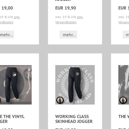
 19,00
EUR 19,90
EUR 
 19 % USt
zzgl.
inkl. 19 % USt
zzgl.
inkl. 
andkosten
Versandkosten
Versan
mehr...
mehr...
m
E THE VINYL
WORKING CLASS
THE 
GER
SKINHEAD JOGGER