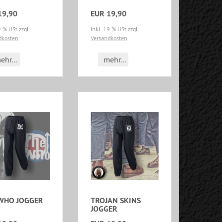
19,90
EUR 19,90
19 % USt
zzgl.
inkl. 19 % USt
zzgl.
dkosten
Versandkosten
ehr...
mehr...
WHO JOGGER
TROJAN SKINS
JOGGER