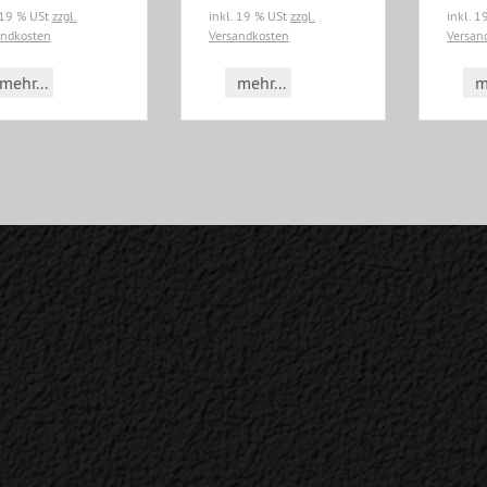
 19 % USt
zzgl.
inkl. 19 % USt
zzgl.
inkl. 
andkosten
Versandkosten
Versan
mehr...
mehr...
m