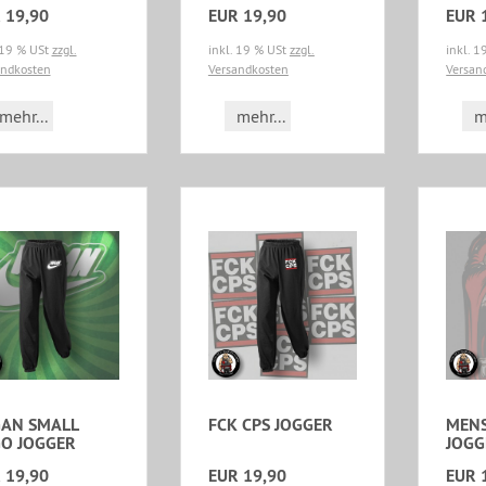
 19,90
EUR 19,90
EUR 
 19 % USt
zzgl.
inkl. 19 % USt
zzgl.
inkl. 
andkosten
Versandkosten
Versan
mehr...
mehr...
m
AN SMALL
FCK CPS JOGGER
MEN
O JOGGER
JOGG
 19,90
EUR 19,90
EUR 