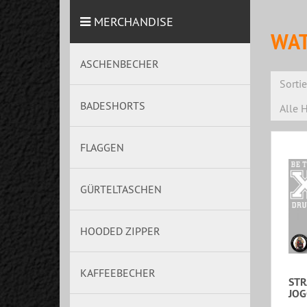
MERCHANDISE
WAT
ASCHENBECHER
Sorti
BADESHORTS
Alle H
FLAGGEN
GÜRTELTASCHEN
HOODED ZIPPER
KAFFEEBECHER
STR
JOG