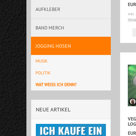
EUR
AUFKLEBER
inkl.
Vers
BAND MERCH
JOGGING HOSEN
MUSIK
POLITIK
WAT WEISS ICH DENN?
NEUE ARTIKEL
VEG
LOG
EUR