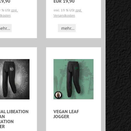
19,90
EUR 19,90
19 % USt
zzgl.
inkl. 19 % USt
zzgl.
dkosten
Versandkosten
ehr...
mehr...
AL LIBEATION
VEGAN LEAF
AN
JOGGER
RATION
ER