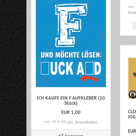
inkl.
Vers
ICH KAUFE EIN F AUFKLEBER (10
Stück)
CL
EUR 1,00
JOG
inkl. 19 % USt
zzgl. Versandkosten
EUR
+7
Anzeigen