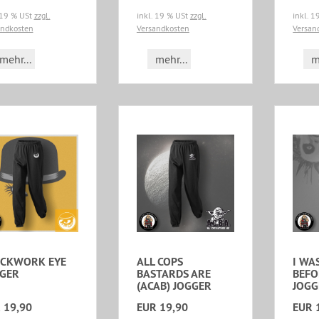
 19 % USt
zzgl.
inkl. 19 % USt
zzgl.
inkl. 
andkosten
Versandkosten
Versan
mehr...
mehr...
m
OCKWORK EYE
ALL COPS
I WA
GER
BASTARDS ARE
BEFO
(ACAB) JOGGER
JOGG
 19,90
EUR 19,90
EUR 