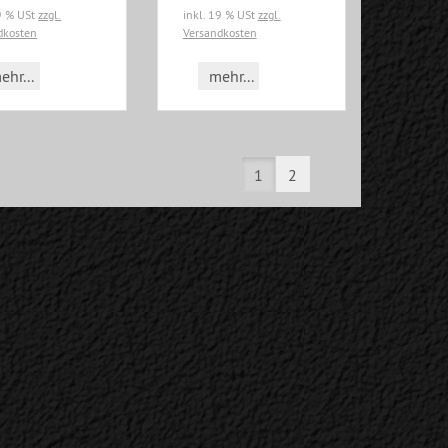
19 % USt
zzgl.
inkl. 19 % USt
zzgl.
dkosten
Versandkosten
ehr...
mehr...
1
2