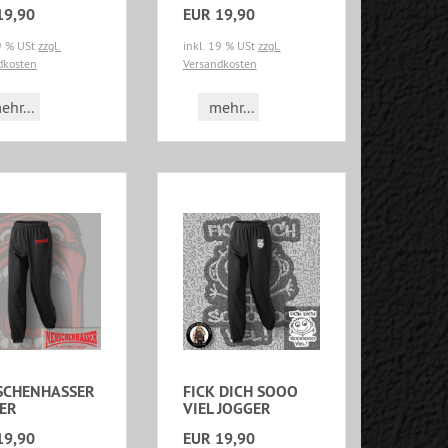
19,90
EUR 19,90
19 % USt
zzgl.
inkl. 19 % USt
zzgl.
dkosten
Versandkosten
ehr...
mehr...
SCHENHASSER
FICK DICH SOOO
ER
VIEL JOGGER
19,90
EUR 19,90