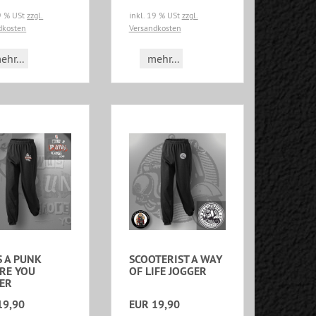
19 % USt
zzgl.
inkl. 19 % USt
zzgl.
dkosten
Versandkosten
ehr...
mehr...
S A PUNK
SCOOTERIST A WAY
RE YOU
OF LIFE JOGGER
ER
19,90
EUR 19,90