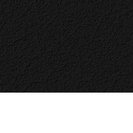
Bac
to
Top