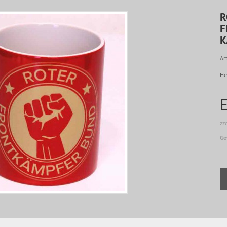
R
F
K
Art
He
zz
Ge