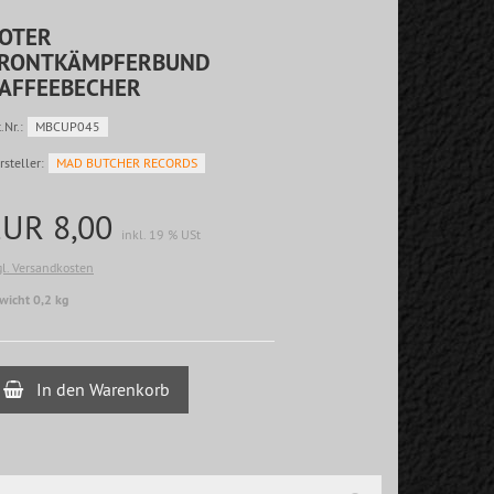
OTER
RONTKÄMPFERBUND
AFFEEBECHER
.Nr.:
MBCUP045
rsteller:
MAD BUTCHER RECORDS
EUR 8,00
inkl. 19 % USt
gl. Versandkosten
wicht 0,2 kg
In den Warenkorb