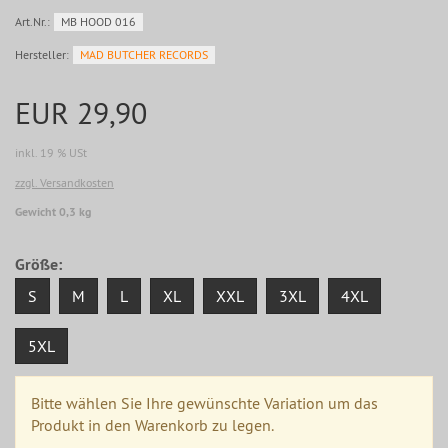
Art.Nr.:
MB HOOD 016
Hersteller:
MAD BUTCHER RECORDS
EUR 29,90
inkl. 19 % USt
zzgl. Versandkosten
Gewicht 0,3 kg
Größe:
S
M
L
XL
XXL
3XL
4XL
5XL
Bitte wählen Sie Ihre gewünschte Variation um das
Produkt in den Warenkorb zu legen.