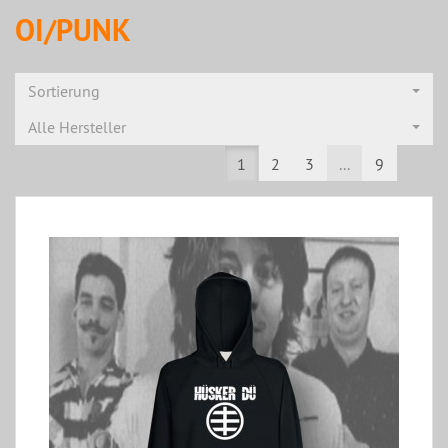
OI/PUNK
Sortierung
Alle Hersteller
1
2
3
...
9