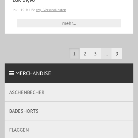
EUR 29,90
inkl. 19 % USt
zzgl. Versandkosten
mehr...
1
2
3
...
9
MERCHANDISE
ASCHENBECHER
BADESHORTS
FLAGGEN