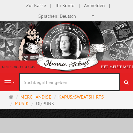
Zur Kasse
Ihr Konto
Anmelden
Sprachen:
Deutsch
S
Navigation
Startseite
MERCHANDISE
KAPUS/SWEATSHIRTS
MUSIK
OI/PUNK