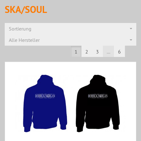
SKA/SOUL
Sortierung
Alle Hersteller
1
2
3
...
6