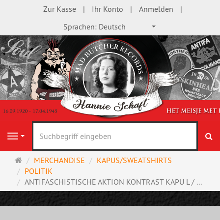
Zur Kasse
Ihr Konto
Anmelden
Sprachen:
Deutsch
S
Navigation
Startseite
MERCHANDISE
KAPUS/SWEATSHIRTS
POLITIK
ANTIFASCHISTISCHE AKTION KONTRAST KAPU L / ...