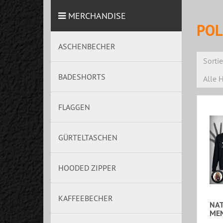
MERCHANDISE
POL
ASCHENBECHER
Sorti
BADESHORTS
Alle H
FLAGGEN
GÜRTELTASCHEN
HOODED ZIPPER
KAFFEEBECHER
NAT
ME