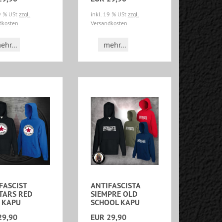
19 % USt
zzgl.
inkl. 19 % USt
zzgl.
dkosten
Versandkosten
ehr...
mehr...
FASCIST
ANTIFASCISTA
TARS RED
SIEMPRE OLD
 KAPU
SCHOOL KAPU
29,90
EUR 29,90