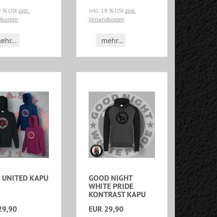
19 % USt
zzgl.
inkl. 19 % USt
zzgl.
dkosten
Versandkosten
ehr...
mehr...
 UNITED KAPU
GOOD NIGHT
WHITE PRIDE
KONTRAST KAPU
29,90
EUR 29,90