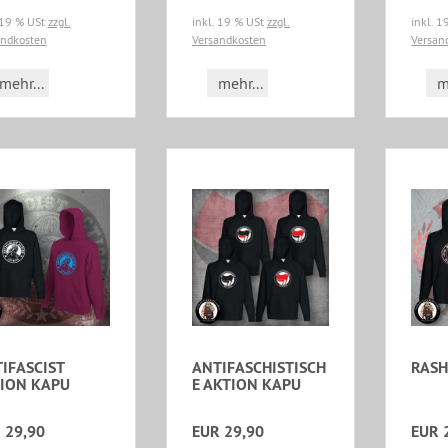
 19 % USt
zzgl.
inkl. 19 % USt
zzgl.
inkl. 
andkosten
Versandkosten
Versan
mehr...
mehr...
m
IFASCIST
ANTIFASCHISTISCH
RASH
ION KAPU
E AKTION KAPU
 29,90
EUR 29,90
EUR 