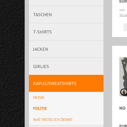
EUR
inkl.
TASCHEN
Vers
T-SHIRTS
JACKEN
GIRLIES
KAPUS/SWEATSHIRTS
MUSIK
NO 
POLITIK
WAT WEISS ICH DENN?
EUR