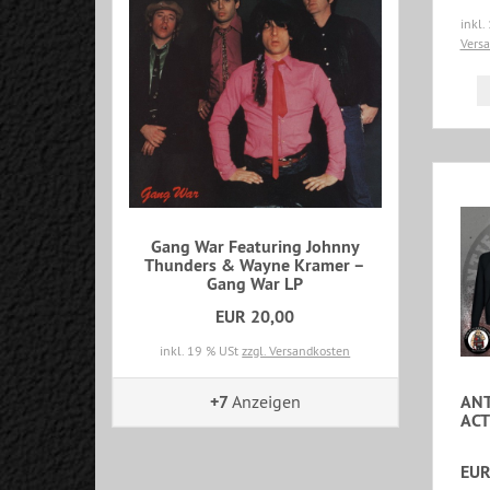
inkl.
Vers
Gang War Featuring Johnny
Thunders & Wayne Kramer –
Gang War LP
EUR 20,00
inkl. 19 % USt
zzgl. Versandkosten
+7
Anzeigen
ANT
ACT
EUR