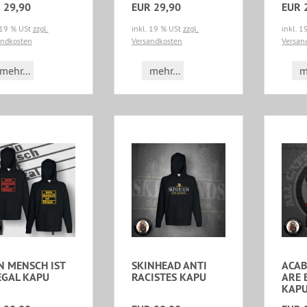
 29,90
EUR 29,90
EUR 
 19 % USt
zzgl.
inkl. 19 % USt
zzgl.
inkl. 
andkosten
Versandkosten
Versan
mehr...
mehr...
m
N MENSCH IST
SKINHEAD ANTI
ACAB
EGAL KAPU
RACISTES KAPU
ARE 
KAP