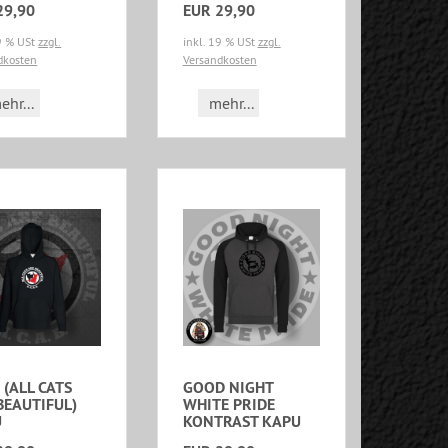
29,90
EUR 29,90
19 % USt
zzgl.
inkl. 19 % USt
zzgl.
dkosten
Versandkosten
ehr...
mehr...
 (ALL CATS
GOOD NIGHT
BEAUTIFUL)
WHITE PRIDE
U
KONTRAST KAPU