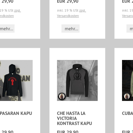
 29,90
EUR 29,90
EUR 
 19 % USt
zzgl.
inkl. 19 % USt
zzgl.
inkl. 
andkosten
Versandkosten
Versan
mehr...
mehr...
m
PASARAN KAPU
CHE HASTA LA
CUBA
VICTORIA
KONTRAST KAPU
 29,90
EUR 29,90
EUR 