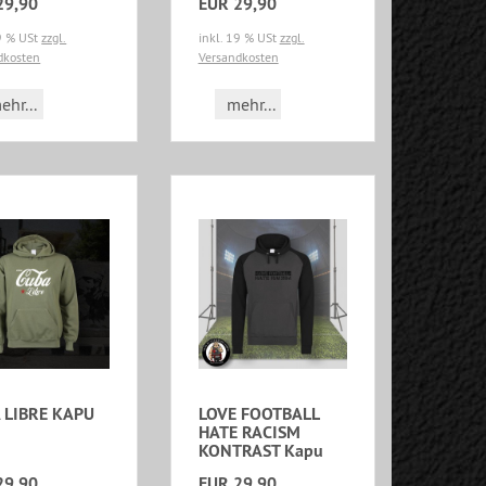
29,90
EUR 29,90
19 % USt
zzgl.
inkl. 19 % USt
zzgl.
dkosten
Versandkosten
ehr...
mehr...
 LIBRE KAPU
LOVE FOOTBALL
HATE RACISM
KONTRAST Kapu
29,90
EUR 29,90