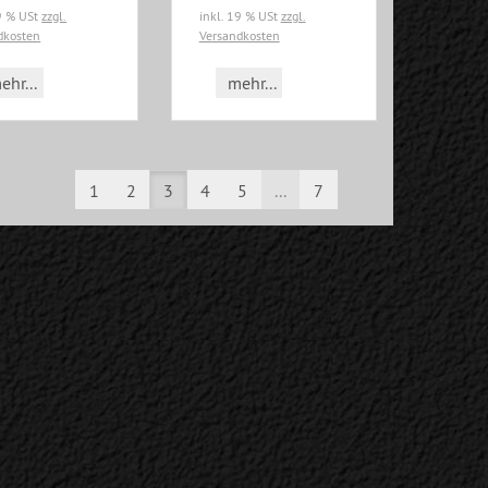
19 % USt
zzgl.
inkl. 19 % USt
zzgl.
dkosten
Versandkosten
ehr...
mehr...
1
2
3
4
5
...
7