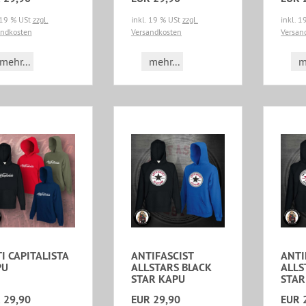
 19 % USt
zzgl.
inkl. 19 % USt
zzgl.
inkl. 
andkosten
Versandkosten
Versan
mehr...
mehr...
m
I CAPITALISTA
ANTIFASCIST
ANTI
PU
ALLSTARS BLACK
ALLS
STAR KAPU
STAR
 29,90
EUR 29,90
EUR 