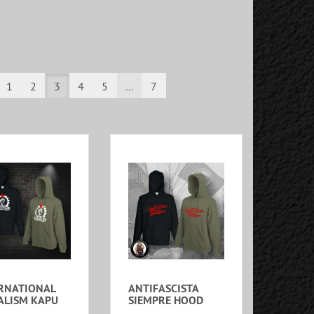
1
2
3
4
5
...
7
RNATIONAL
ANTIFASCISTA
ALISM KAPU
SIEMPRE HOOD