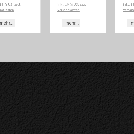
 19 % USt
zzgl.
inkl. 19 % USt
zzgl.
inkl. 
andkosten
Versandkosten
Versan
mehr...
mehr...
m