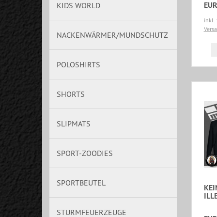
EUR
KIDS WORLD
inkl.
Vers
NACKENWÄRMER/MUNDSCHUTZ
POLOSHIRTS
SHORTS
SLIPMATS
SPORT-ZOODIES
SPORTBEUTEL
KEI
ILL
STURMFEUERZEUGE