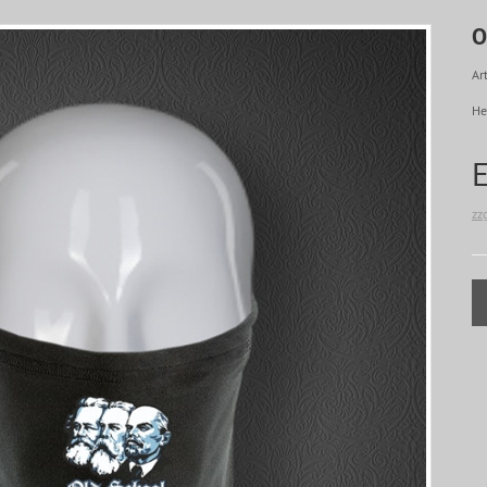
O
Art
He
zz