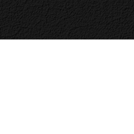
Bac
to
Top