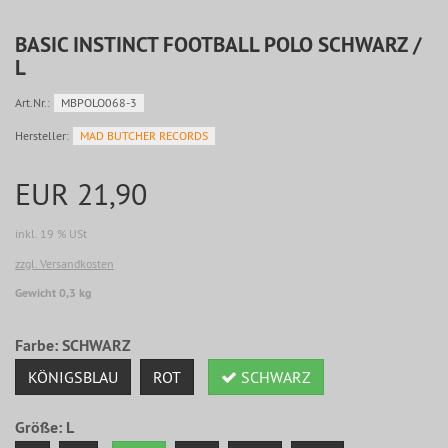
BASIC INSTINCT FOOTBALL POLO SCHWARZ /
L
Art.Nr.:
MBPOLO068-3
Hersteller:
MAD BUTCHER RECORDS
EUR 21,90
inkl. 19 % USt
zzgl. Versandkosten
Gewicht 0,3 kg
Farbe:
SCHWARZ
KÖNIGSBLAU
ROT
SCHWARZ
Größe:
L