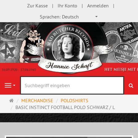
Zur Kasse
Ihr Konto
Anmelden
Sprachen:
Deutsch
S
Navigation
Startseite
MERCHANDISE
POLOSHIRTS
BASIC INSTINCT FOOTBALL POLO SCHWARZ / L