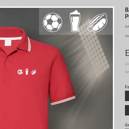
B
P
Art
He
zz
Ge
F
G