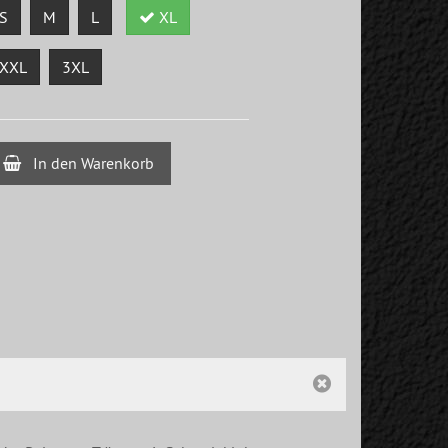
S
M
L
XL
XXL
3XL
In den Warenkorb