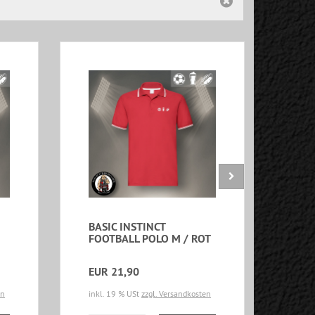
BASIC INSTINCT
BAS
FOOTBALL POLO M / ROT
FOO
ROT
EUR 21,90
EUR
en
inkl. 19 % USt
zzgl. Versandkosten
inkl.