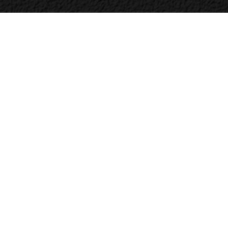
Bac
to
Top