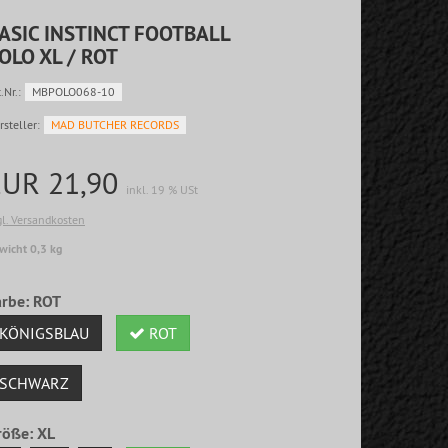
ASIC INSTINCT FOOTBALL
OLO XL / ROT
.Nr.:
MBPOLO068-10
rsteller:
MAD BUTCHER RECORDS
EUR 21,90
inkl. 19 % USt
gl. Versandkosten
wicht 0,3 kg
arbe:
ROT
KÖNIGSBLAU
ROT
SCHWARZ
röße:
XL