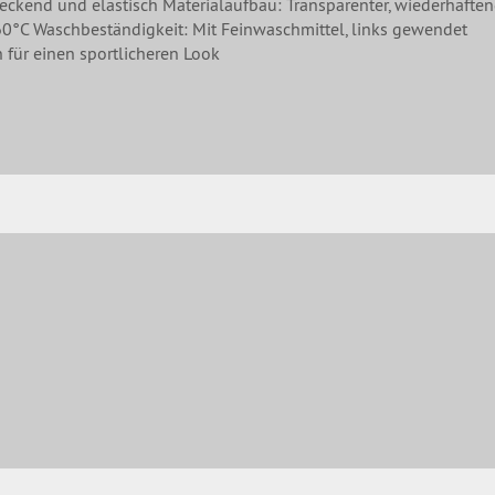
 Deckend und elastisch Materialaufbau: Transparenter, wiederhaften
60°C Waschbeständigkeit: Mit Feinwaschmittel, links gewendet
 für einen sportlicheren Look