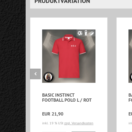
PRODUKTVARIATION
BASIC INSTINCT
B
FOOTBALL POLO L / ROT
F
EUR 21,90
E
inkl. 19 % USt
zzgl. Versandkosten
in