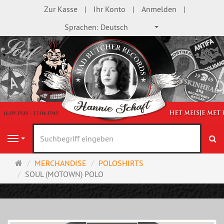
Zur Kasse
Ihr Konto
Anmelden
Sprachen:
Deutsch
S
Navigation
Startseite
MERCHANDISE
POLOSHIRTS
SOUL (MOTOWN) POLO