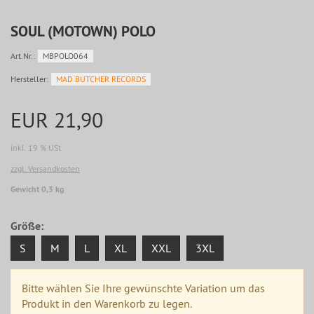
SOUL (MOTOWN) POLO
Art.Nr.:
MBPOLO064
Hersteller:
MAD BUTCHER RECORDS
EUR 21,90
inkl. 19 % USt
zzgl. Versandkosten
Gewicht 0,3 kg
Größe:
S
M
L
XL
XXL
3XL
Bitte wählen Sie Ihre gewünschte Variation um das
Produkt in den Warenkorb zu legen.