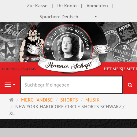
Zur Kasse
Ihr Konto
Anmelden
Sprachen:
Deutsch
S
Navigation
Startseite
MERCHANDISE
SHORTS
MUSIK
NEW YORK HARDCORE CIRCLE SHORTS SCHWARZ /
XL