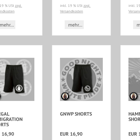
 19 % USt
zzgl.
inkl. 19 % USt
zzgl.
inkl. 
andkosten
Versandkosten
Versan
mehr...
mehr...
m
EGAL
GNWP SHORTS
HAMM
IGRATION
SHOR
RTS
 16,90
EUR 16,90
EUR 