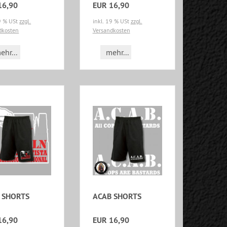
16,90
EUR 16,90
19 % USt
zzgl.
inkl. 19 % USt
zzgl.
dkosten
Versandkosten
ehr...
mehr...
 SHORTS
ACAB SHORTS
16,90
EUR 16,90