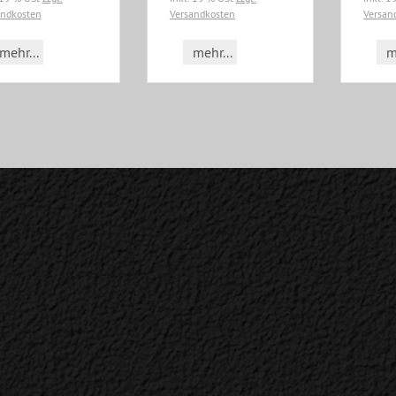
andkosten
Versandkosten
Versan
mehr...
mehr...
m