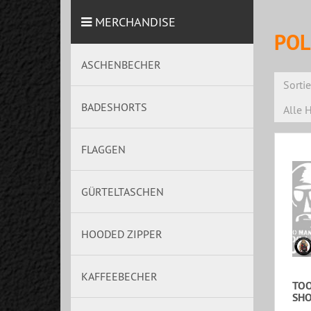
MERCHANDISE
POL
ASCHENBECHER
Sorti
BADESHORTS
Alle H
FLAGGEN
GÜRTELTASCHEN
HOODED ZIPPER
KAFFEEBECHER
TOO
SHO