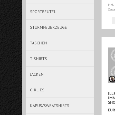
inkl.
Vers
SPORTBEUTEL
STURMFEUERZEUGE
TASCHEN
T-SHIRTS
JACKEN
GIRLIES
ILL
IMM
SHO
KAPUS/SWEATSHIRTS
EUR