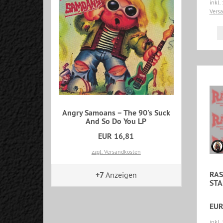
inkl.
Vers
Angry Samoans – The 90's Suck
And So Do You LP
EUR 16,81
zzgl. Versandkosten
RAS
+7
Anzeigen
STA
EUR
inkl.