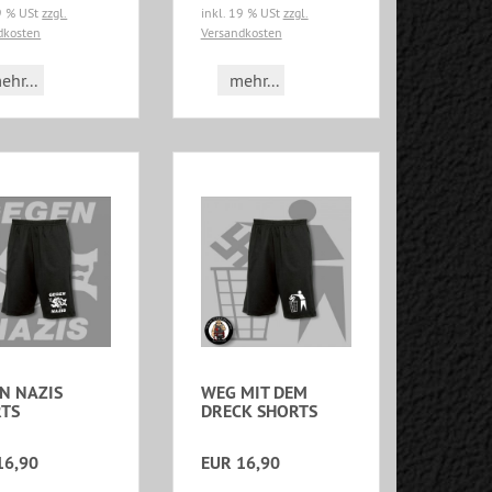
19 % USt
zzgl.
inkl. 19 % USt
zzgl.
dkosten
Versandkosten
ehr...
mehr...
N NAZIS
WEG MIT DEM
TS
DRECK SHORTS
16,90
EUR 16,90