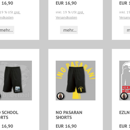
 16,90
EUR 16,90
EUR 
 19 % USt
zzgl.
inkl. 19 % USt
zzgl.
inkl. 
andkosten
Versandkosten
Versan
mehr...
mehr...
m
 SCHOOL
NO PASARAN
EZLN
RTS
SHORTS
 16,90
EUR 16,90
EUR 