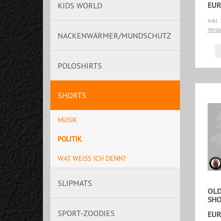
EUR
KIDS WORLD
inkl.
Vers
NACKENWÄRMER/MUNDSCHUTZ
POLOSHIRTS
SHORTS
MUSIK
POLITIK
WAT WEISS ICH DENN?
SLIPMATS
OLD
SHO
SPORT-ZOODIES
EUR