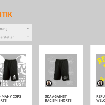
ITIK
erung
ersteller
 MANY COPS
SKA AGAINST
REFU
RTS
RACISM SHORTS
WELC