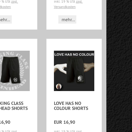
19 % USt
zzgl.
inkl. 19 % USt
zzgl.
dkosten
Versandkosten
ehr...
mehr...
ING CLASS
LOVE HAS NO
HEAD SHORTS
COLOUR SHORTS
16,90
EUR 16,90
19 % USt
zzgl.
inkl. 19 % USt
zzgl.