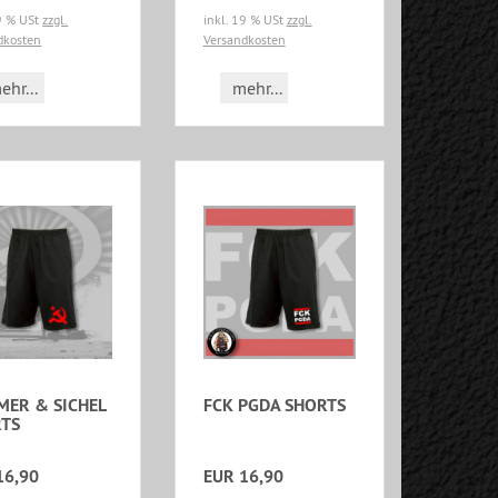
19 % USt
zzgl.
inkl. 19 % USt
zzgl.
dkosten
Versandkosten
ehr...
mehr...
ER & SICHEL
FCK PGDA SHORTS
TS
16,90
EUR 16,90