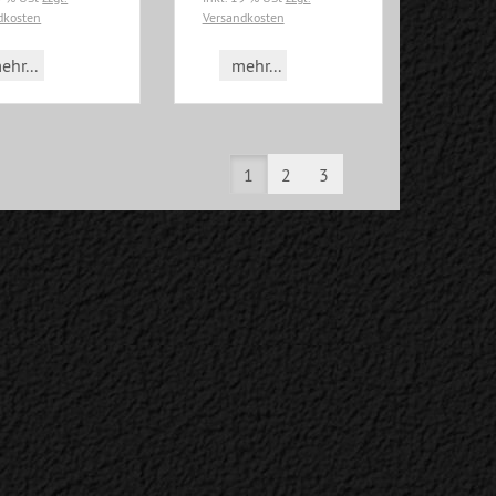
dkosten
Versandkosten
ehr...
mehr...
1
2
3