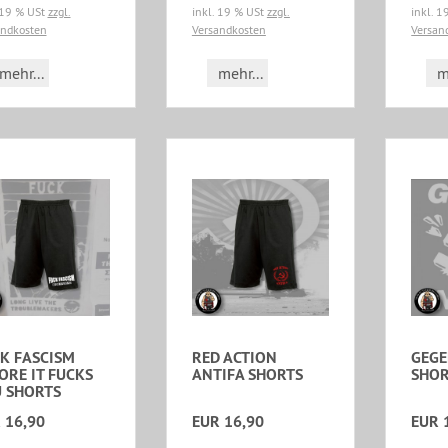
 19 % USt
zzgl.
inkl. 19 % USt
zzgl.
inkl. 
andkosten
Versandkosten
Versan
mehr...
mehr...
m
K FASCISM
RED ACTION
GEGE
ORE IT FUCKS
ANTIFA SHORTS
SHOR
 SHORTS
 16,90
EUR 16,90
EUR 