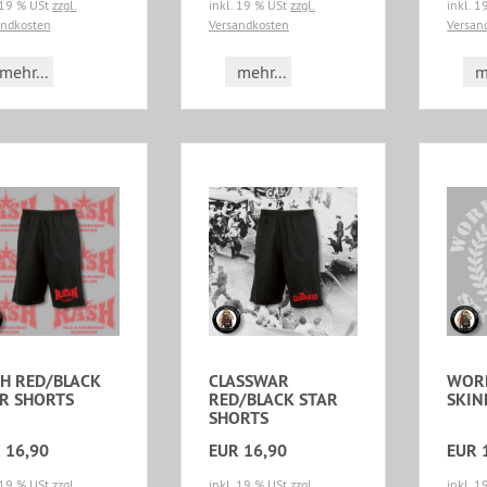
 19 % USt
zzgl.
inkl. 19 % USt
zzgl.
inkl. 
andkosten
Versandkosten
Versan
mehr...
mehr...
m
H RED/BLACK
CLASSWAR
WORK
R SHORTS
RED/BLACK STAR
SKIN
SHORTS
 16,90
EUR 16,90
EUR 
 19 % USt
zzgl.
inkl. 19 % USt
zzgl.
inkl. 