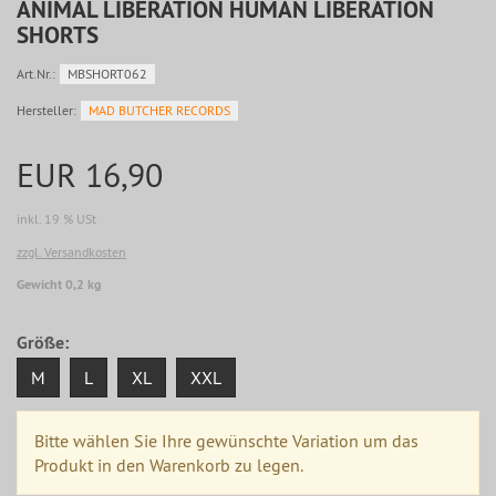
ANIMAL LIBERATION HUMAN LIBERATION
SHORTS
Art.Nr.:
MBSHORT062
Hersteller:
MAD BUTCHER RECORDS
EUR 16,90
inkl. 19 % USt
zzgl. Versandkosten
Gewicht 0,2 kg
Größe:
M
L
XL
XXL
Bitte wählen Sie Ihre gewünschte Variation um das
Produkt in den Warenkorb zu legen.