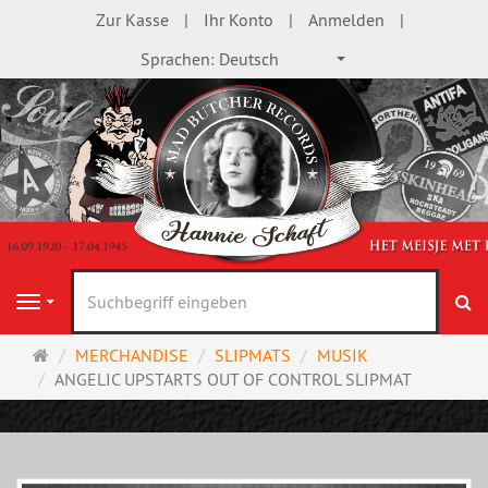
Zur Kasse
Ihr Konto
Anmelden
Sprachen:
Deutsch
S
Navigation
Startseite
MERCHANDISE
SLIPMATS
MUSIK
ANGELIC UPSTARTS OUT OF CONTROL SLIPMAT