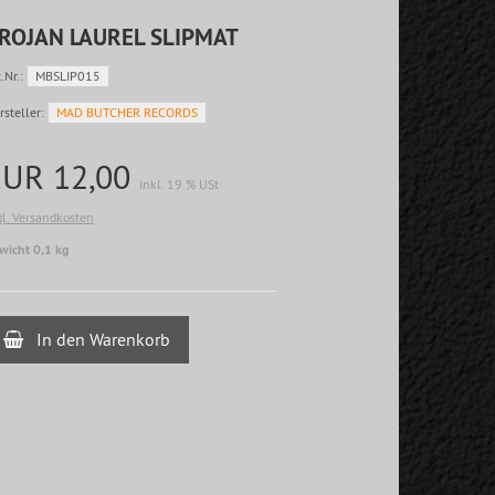
ROJAN LAUREL SLIPMAT
.Nr.:
MBSLIP015
rsteller:
MAD BUTCHER RECORDS
EUR 12,00
inkl. 19 % USt
gl. Versandkosten
wicht 0,1 kg
In den Warenkorb