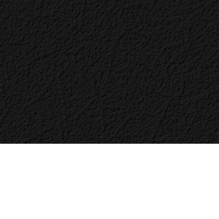
Bac
to
Top