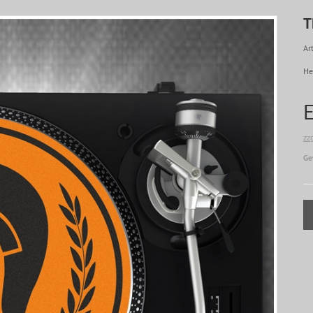
T
Art
He
zz
Ge