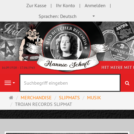
Zur Kasse
Ihr Konto
Anmelden
Sprachen:
Deutsch
S
Navigation
Startseite
MERCHANDISE
SLIPMATS
MUSIK
TROJAN RECORDS SLIPMAT