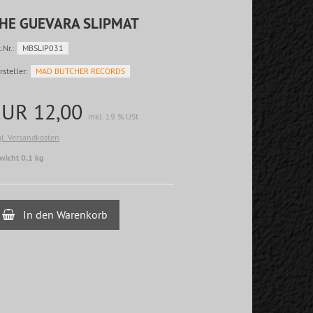
HE GUEVARA SLIPMAT
.Nr.:
MBSLIP031
rsteller:
MAD BUTCHER RECORDS
EUR 12,00
inkl. 19 % USt
gl. Versandkosten
wicht 0,1 kg
In den Warenkorb