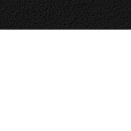
Bac
to
Top