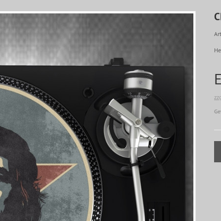
C
Art
He
zz
Ge