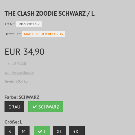
THE CLASH ZOODIE SCHWARZ / L
Art.Nr.:
MBZOO013-2
Hersteller:
MAD BUTCHER RECORDS
EUR 34,90
inkl. 19 % USt
zzgl. Versandkosten
Gewicht 0,4 kg
Farbe:
SCHWARZ
GRAU
SCHWARZ
Größe:
L
S
M
L
XL
3XL