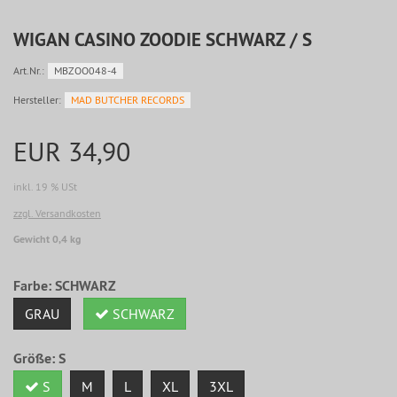
WIGAN CASINO ZOODIE SCHWARZ / S
Art.Nr.:
MBZOO048-4
Hersteller:
MAD BUTCHER RECORDS
EUR 34,90
inkl. 19 % USt
zzgl. Versandkosten
Gewicht 0,4 kg
Farbe:
SCHWARZ
GRAU
SCHWARZ
Größe:
S
S
M
L
XL
3XL