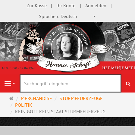
Zur Kasse
Ihr Konto
Anmelden
Sprachen:
Deutsch
S
Navigation
Startseite
MERCHANDISE
STURMFEUERZEUGE
POLITIK
KEIN GOTT KEIN STAAT STURMFEUERZEUG