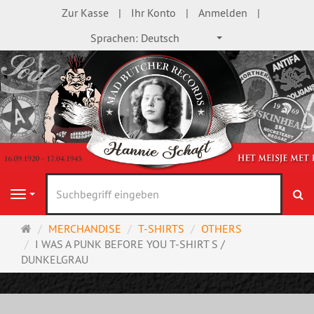
Zur Kasse
Ihr Konto
Anmelden
Sprachen:
Deutsch
S
Navigation
Startseite
MERCHANDISE
T-SHIRTS
OTHERS
I WAS A PUNK BEFORE YOU T-SHIRT S /
DUNKELGRAU