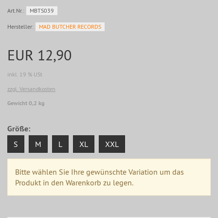
Art.Nr.:
MBTS039
Hersteller:
MAD BUTCHER RECORDS
EUR 12,90
inkl. 19 % USt
zzgl. Versandkosten
Gewicht 0,2 kg
Größe:
S
M
L
XL
XXL
Bitte wählen Sie Ihre gewünschte Variation um das
Produkt in den Warenkorb zu legen.