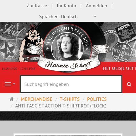
Zur Kasse
Ihr Konto
Anmelden
Sprachen:
Deutsch
S
Navigation
Startseite
MERCHANDISE
T-SHIRTS
POLITICS
ANTI FASCIST ACTION T-SHIRT ROT (FLOCK)