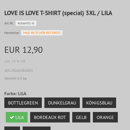
LOVE IS LOVE T-SHIRT (special) 3XL / LILA
Art.Nr.:
Action01-6
Hersteller:
MAD BUTCHER RECORDS
EUR 12,90
inkl. 19 % USt
zzgl. Versandkosten
Gewicht 0,3 kg
Farbe:
LILA
BOTTLEGREEN
DUNKELGRAU
KÖNIGSBLAU
LILA
BORDEAUX ROT
GELB
ORANGE